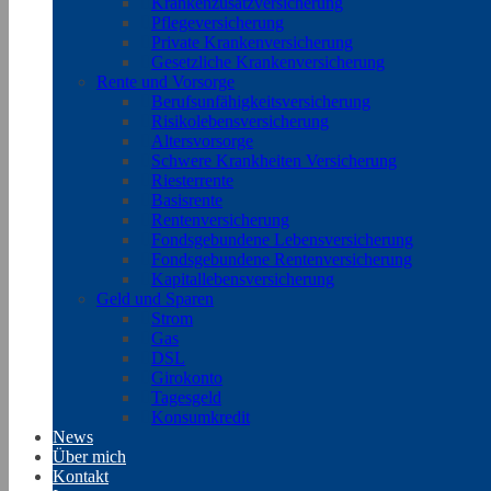
Krankenzusatzversicherung
Pflegeversicherung
Private Krankenversicherung
Gesetzliche Krankenversicherung
Rente und Vorsorge
Berufs­unfähigkeitsversicherung
Risikolebensversicherung
Altersvorsorge
Schwere Krankheiten Versicherung
Riesterrente
Basisrente
Rentenversicherung
Fondsgebundene Lebensversicherung
Fondsgebundene Rentenversicherung
Kapitallebensversicherung
Geld und Sparen
Strom
Gas
DSL
Girokonto
Tagesgeld
Konsumkredit
News
Über mich
Kontakt