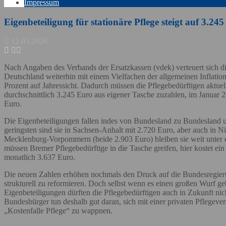
Impressum
Eigenbeteiligung für stationäre Pflege steigt auf 3.24
12.03.2026
Nach Angaben des Verbands der Ersatzkassen (vdek) verteuert sich die
Deutschland weiterhin mit einem Vielfachen der allgemeinen Inflatio
Prozent auf Jahressicht. Dadurch müssen die Pflegebedürftigen aktuell
durchschnittlich 3.245 Euro aus eigener Tasche zuzahlen, im Januar
Euro.
Die Eigenbeteiligungen fallen indes von Bundesland zu Bundesland u
geringsten sind sie in Sachsen-Anhalt mit 2.720 Euro, aber auch in 
Mecklenburg-Vorpommern (beide 2.903 Euro) bleiben sie weit unter d
müssen Bremer Pflegebedürftige in die Tasche greifen, hier kostet ein 
monatlich 3.637 Euro.
Die neuen Zahlen erhöhen nochmals den Druck auf die Bundesregieru
strukturell zu reformieren. Doch selbst wenn es einen großen Wurf ge
Eigenbeteiligungen dürften die Pflegebedürftigen auch in Zukunft n
Bundesbürger tun deshalb gut daran, sich mit einer privaten Pflegever
„Kostenfalle Pflege“ zu wappnen.