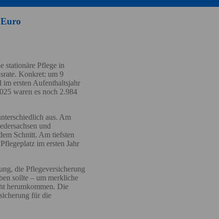
5 Euro
 stationäre Pflege in
nsrate. Konkret: um 9
 im ersten Aufenthaltsjahr
 2025 waren es noch 2.984
nterschiedlich aus. Am
Niedersachsen und
em Schnitt. Am tiefsten
Pflegeplatz im ersten Jahr
ng, die Pflegeversicherung
ben sollte – um merkliche
icht herumkommen. Die
sicherung für die