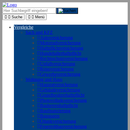
Suche
Menü
Vergleiche
Sach und KFZ
Autoversicherung
Motorradversicherung
Haftpflichtversicherung
Hundehalterhaftpflicht
Rechtsschutzversicherung
Unfallversicherung
Reiseversicherung
Gewerbeversicherung
Wohnung und Haus
Hausratversicherung
Gebäudeversicherung
Grundbesitzerhaftpflicht
Photovoltaikversicherung
Bauherrenhaftpflicht
Baufinanzierung
Bausparen
Öltankversicherung
Feuerrohbauversicherung