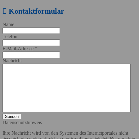
Kontaktformular
Name
Telefon
E-Mail-Adresse
*
Nachricht
Senden
Datenschutzhinweis
Ihre Nachricht wird von den Systemen des Internetportales nicht
gespeichert, sondern direkt an den Empfänger geleitet. Bei unrichtig