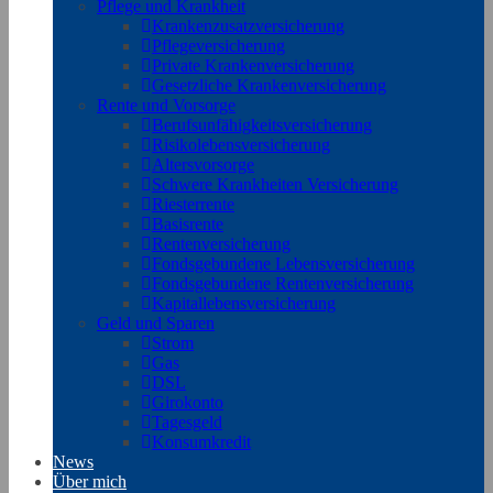
Pflege und Krankheit
Krankenzusatzversicherung
Pflegeversicherung
Private Krankenversicherung
Gesetzliche Krankenversicherung
Rente und Vorsorge
Berufs­unfähigkeitsversicherung
Risikolebensversicherung
Altersvorsorge
Schwere Krankheiten Versicherung
Riesterrente
Basisrente
Rentenversicherung
Fondsgebundene Lebensversicherung
Fondsgebundene Rentenversicherung
Kapitallebensversicherung
Geld und Sparen
Strom
Gas
DSL
Girokonto
Tagesgeld
Konsumkredit
News
Über mich