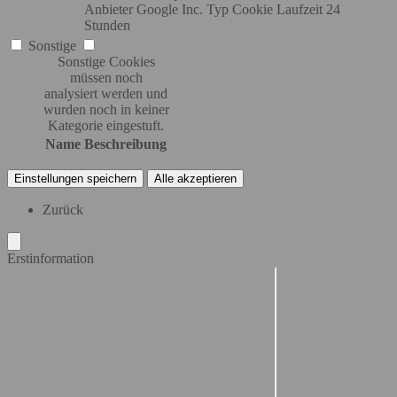
Anbieter
Google Inc.
Typ
Cookie
Laufzeit
24
Stunden
Sonstige
Sonstige Cookies
müssen noch
analysiert werden und
wurden noch in keiner
Kategorie eingestuft.
Name
Beschreibung
Einstellungen speichern
Alle akzeptieren
Zurück
Erstinformation