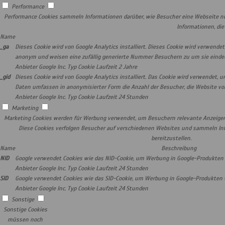
Performance
Performance Cookies sammeln Informationen darüber, wie Besucher eine Webseite nut
Informationen, di
Name
_ga
Dieses Cookie wird von Google Analytics installiert. Dieses Cookie wird verwen
anonym und weisen eine zufällig generierte Nummer Besuchern zu um sie eindeuti
Anbieter
Google Inc.
Typ
Cookie
Laufzeit
2 Jahre
_gid
Dieses Cookie wird von Google Analytics installiert. Das Cookie wird verwendet,
Daten umfassen in anonymisierter Form die Anzahl der Besucher, die Website vo
Anbieter
Google Inc.
Typ
Cookie
Laufzeit
24 Stunden
Marketing
Marketing Cookies werden für Werbung verwendet, um Besuchern relevante Anzeige
Diese Cookies verfolgen Besucher auf verschiedenen Websites und sammeln I
bereitzustellen.
Name
Beschreibung
NID
Google verwendet Cookies wie das NID-Cookie, um Werbung in Google-Produkten w
Anbieter
Google Inc.
Typ
Cookie
Laufzeit
24 Stunden
SID
Google verwendet Cookies wie das SID-Cookie, um Werbung in Google-Produkten w
Anbieter
Google Inc.
Typ
Cookie
Laufzeit
24 Stunden
Sonstige
Sonstige Cookies
müssen noch