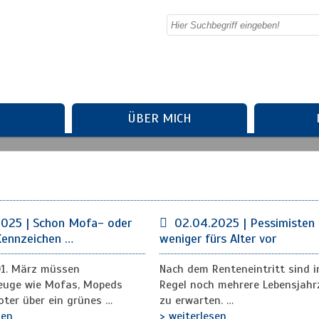
ÜBER MICH
2025 | Schon Mofa- oder
02.04.2025 | Pessimisten
Kennzeichen …
weniger fürs Alter vor
01. März müssen
Nach dem Renteneintritt sind i
zeuge wie Mofas, Mopeds
Regel noch mehrere Lebensjahr
ter über ein grünes …
zu erwarten. …
sen
> weiterlesen