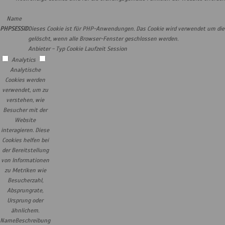
Name
PHPSESSID
Dieses Cookie ist für PHP-Anwendungen. Das Cookie wird verwendet um die e
gelöscht, wenn alle Browser-Fenster geschlossen werden.
Anbieter
-
Typ
Cookie
Laufzeit
Session
Analytics
Analytische
Cookies werden
verwendet, um zu
verstehen, wie
Besucher mit der
Website
interagieren. Diese
Cookies helfen bei
der Bereitstellung
von Informationen
zu Metriken wie
Besucherzahl,
Absprungrate,
Ursprung oder
ähnlichem.
Name
Beschreibung